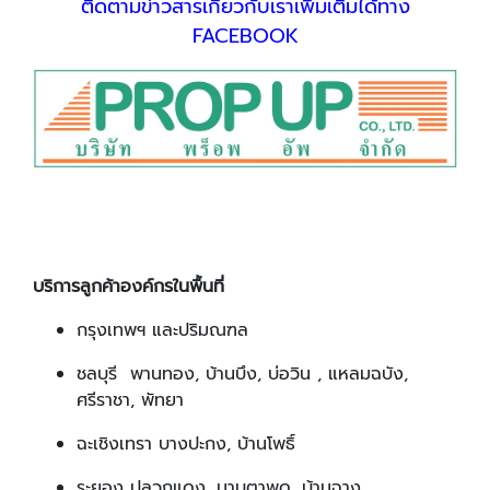
ติดตามข่าวสารเกี่ยวกับเราเพิ่มเติมได้ทาง
FACEBOOK
บริการลูกค้าองค์กรในพื้นที่
กรุงเทพฯ และปริมณฑล
ชลบุรี พานทอง, บ้านบึง, บ่อวิน , แหลมฉบัง,
ศรีราชา, พัทยา
ฉะเชิงเทรา บางปะกง, บ้านโพธิ์
ระยอง ปลวกแดง, มาบตาพุด, บ้านฉาง