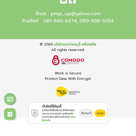
อีเมล :
prop_up@yahoo.com
โทรศัพท์ :
081-846-6474
,
089-938-5054
© 2569
บริษัทรถเช่าชลบุรี-พร็อพอัพ
All rights reserved.
Work is Secure
Protect Data With Encrypt
Powered By
เว็บไซต์นี้ใช้คุกกี้
Thailand YellowPages
เราใช้คุกกี้เพื่อเพิ่มประสิทธิภาพและ
ตั้งค่าคุกกี้
ยอมรับ
มอบประสบการณ์ความพึงพอใจ
ของท่านในการใช้งานเว็บไซต์
เรียน
รู้เพิ่มเติม