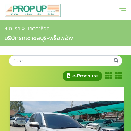
หน้าแรก
»
แคตตาล็อก
บริษัทรถเช่าชลบุรี-พร็อพอัพ
e-Brochure